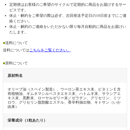
定期便はお客様のご希望のサイクルで定期的に商品をお届けするサー
ビスです。
休止・解約をご希望の際は必ず、次回発送予定日の10日前までにご連
絡ください。
休止・解約のご連絡をいただかない限り毎月自動的に商品をお届けい
たします。
■
送料について
送料については
こちらをご覧ください。
■
原料について
原材料名
オリーブ油（スペイン製造）、ウーロン茶エキス末、ビタミンＥ含
有植物油、ギムネマシルベスタエキス末、ハトムギ末、サラシアエ
キス末、黒酢末、ローヤルゼリー末／ゼラチン、グリセリン、ミツ
ロウ、グリセリン脂肪酸エステル、香辛料抽出物、キトサン（いか
由来）
栄養成分（1粒あたり）