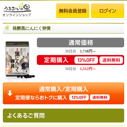
発酵黒にんにく卵黄
30日分
1,738円～
30日分
1,512円～