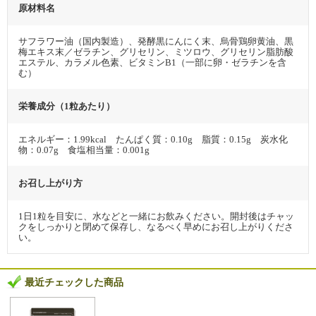
原材料名
サフラワー油（国内製造）、発酵黒にんにく末、烏骨鶏卵黄油、黒
梅エキス末／ゼラチン、グリセリン、ミツロウ、グリセリン脂肪酸
エステル、カラメル色素、ビタミンB1（一部に卵・ゼラチンを含
む）
栄養成分（1粒あたり）
エネルギー：1.99kcal たんぱく質：0.10g 脂質：0.15g 炭水化
物：0.07g 食塩相当量：0.001g
お召し上がり方
1日1粒を目安に、水などと一緒にお飲みください。開封後はチャッ
クをしっかりと閉めて保存し、なるべく早めにお召し上がりくださ
い。
最近チェックした商品